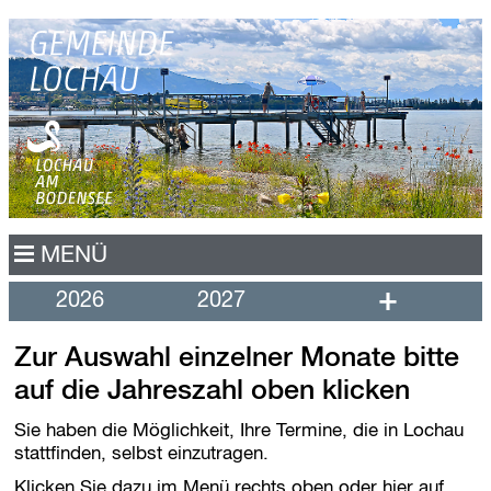
N
MENÜ
a
v
+
2026
2027
i
g
a
Zur Auswahl einzelner Monate bitte
t
i
auf die Jahreszahl oben klicken
o
n
Sie haben die Möglichkeit, Ihre Termine, die in Lochau
ü
stattfinden, selbst einzutragen.
b
e
Klicken Sie dazu im Menü rechts oben oder hier auf