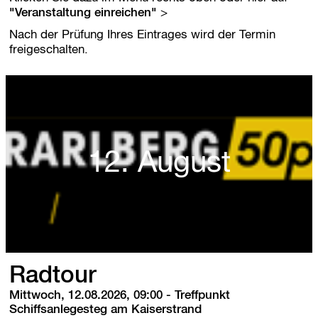
r
"Veranstaltung einreichen"
s
p
Nach der Prüfung Ihres Eintrages wird der Termin
r
freigeschalten.
i
n
g
e
n
12. August
Radtour
Mittwoch, 12.08.2026, 09:00
-
Treffpunkt
Schiffsanlegesteg am Kaiserstrand