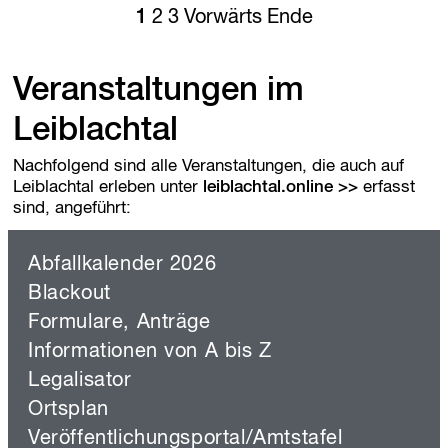
1
2
3
Vorwärts
Ende
f
u
n
d
Veranstaltungen im
O
u
Leiblachtal
t
d
Nachfolgend sind alle Veranstaltungen, die auch auf
o
Leiblachtal erleben unter
leiblachtal.online
erfasst
o
sind, angeführt:
r
K
i
Abfallkalender 2026
n
Blackout
d
e
Formulare, Anträge
r
Informationen von A bis Z
l
a
Legalisator
u
Ortsplan
f
Veröffentlichungsportal/Amtstafel