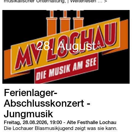
-
L
musikalischer Unterhaltung,
| Weiterlesen …
1
o
2
c
-
h
J
a
ä
u
h
e
r
r
28. August
i
N
g
a
e
c
h
t
d
e
r
Ferienlager-
M
u
Abschlusskonzert -
s
Jungmusik
i
k
Freitag, 28.08.2026, 19:00
-
Alte Festhalle Lochau
Die Lochauer Blasmusikjugend zeigt was sie kann.