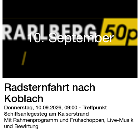
t
e
r
n
a
t
10. September
i
o
n
a
l
e
r
P
Radsternfahrt nach
f
ä
Koblach
n
Donnerstag, 10.09.2026, 09:00
-
Treffpunkt
d
Schiffsanlegesteg am Kaiserstrand
e
Mit Rahmenprogramm und Frühschoppen, Live-Musik
r
und Bewirtung
l
a
u