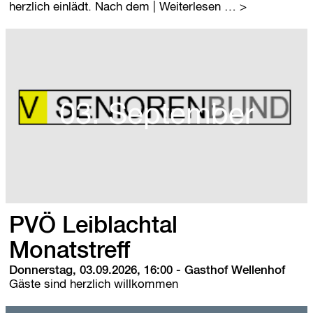
L
herzlich einlädt. Nach dem
| Weiterlesen …
o
c
h
a
u
e
r
03. September
W
e
i
n
f
e
s
t
PVÖ Leiblachtal
m
i
Monatstreff
t
Donnerstag, 03.09.2026, 16:00
-
Gasthof Wellenhof
F
Gäste sind herzlich willkommen
e
l