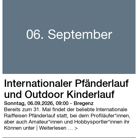
d
m
e
s
s
e
06. September
Internationaler Pfänderlauf
und Outdoor Kinderlauf
Sonntag, 06.09.2026, 09:00
-
Bregenz
Bereits zum 31. Mal findet der beliebte Internationale
Raiffeisen Pfänderlauf statt, bei dem Profiläufer*innen,
aber auch Amateur*innen und Hobbysportler*innen ihr
I
Können unter
| Weiterlesen …
n