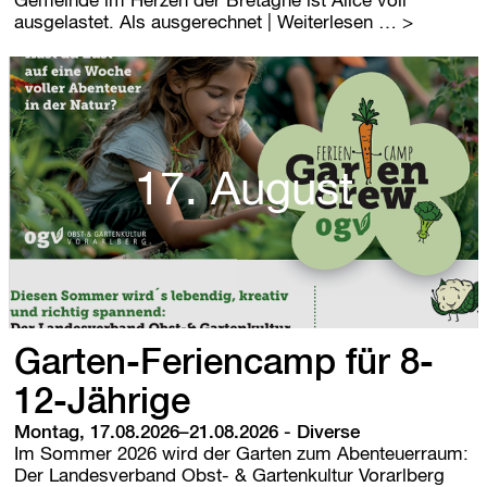
Gemeinde im Herzen der Bretagne ist Alice voll
S
ausgelastet. Als ausgerechnet
| Weiterlesen …
o
m
m
e
r
k
i
17. August
n
o
-
O
p
e
n
a
Garten-Feriencamp für 8-
i
r
12-Jährige
Montag, 17.08.2026–21.08.2026
-
Diverse
Im Sommer 2026 wird der Garten zum Abenteuerraum:
Der Landesverband Obst- & Gartenkultur Vorarlberg