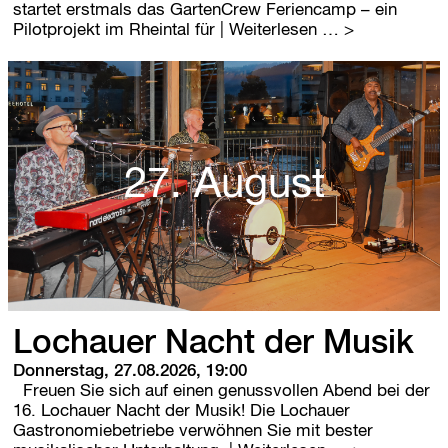
startet erstmals das GartenCrew Feriencamp – ein
G
Pilotprojekt im Rheintal für
| Weiterlesen …
a
r
t
e
n
-
F
27. August
e
r
i
e
n
c
a
m
Lochauer Nacht der Musik
p
f
Donnerstag, 27.08.2026, 19:00
ü
Freuen Sie sich auf einen genussvollen Abend bei der
r
16. Lochauer Nacht der Musik! Die Lochauer
8
Gastronomiebetriebe verwöhnen Sie mit bester