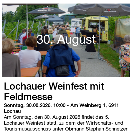
u
n
s
t
m
a
r
30. August
k
t
Lochauer Weinfest mit
Feldmesse
Sonntag, 30.08.2026, 10:00
-
Am Weinberg 1, 6911
Lochau
Am Sonntag, den 30. August 2026 findet das 5.
Lochauer Weinfest statt, zu dem der Wirtschafts- und
Tourismusausschuss unter Obmann Stephan Schnetzer