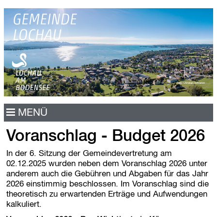
N
MENÜ
a
v
Voranschlag - Budget 2026
i
g
a
In der 6. Sitzung der Gemeindevertretung am
t
02.12.2025 wurden neben dem Voranschlag 2026 unter
i
anderem auch die Gebühren und Abgaben für das Jahr
o
2026 einstimmig beschlossen. Im Voranschlag sind die
n
theoretisch zu erwartenden Erträge und Aufwendungen
ü
kalkuliert.
b
e