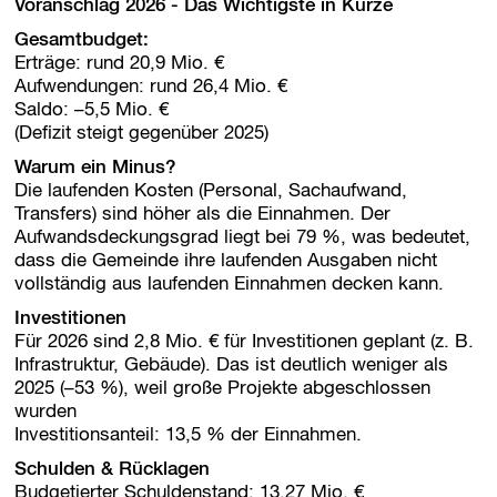
Voranschlag 2026 - Das Wichtigste in Kürze
r
s
Gesamtbudget:
p
Erträge: rund 20,9 Mio. €
r
Aufwendungen: rund 26,4 Mio. €
i
Saldo: –5,5 Mio. €
n
(Defizit steigt gegenüber 2025)
g
e
Warum ein Minus?
n
Die laufenden Kosten (Personal, Sachaufwand,
Transfers) sind höher als die Einnahmen. Der
Aufwandsdeckungsgrad liegt bei 79 %, was bedeutet,
dass die Gemeinde ihre laufenden Ausgaben nicht
vollständig aus laufenden Einnahmen decken kann.
Investitionen
Für 2026 sind 2,8 Mio. € für Investitionen geplant (z. B.
Infrastruktur, Gebäude). Das ist deutlich weniger als
2025 (–53 %), weil große Projekte abgeschlossen
wurden
Investitionsanteil: 13,5 % der Einnahmen.
Schulden & Rücklagen
Budgetierter Schuldenstand: 13,27 Mio. €