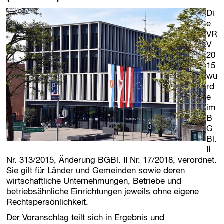
Di
e
VR
V
20
15
wu
rd
e
im
B
G
Bl.
II
Nr. 313/2015, Änderung BGBl. II Nr. 17/2018, verordnet.
Sie gilt für Länder und Gemeinden sowie deren
wirtschaftliche Unternehmungen, Betriebe und
betriebsähnliche Einrichtungen jeweils ohne eigene
Rechtspersönlichkeit.
Der Voranschlag teilt sich in Ergebnis und