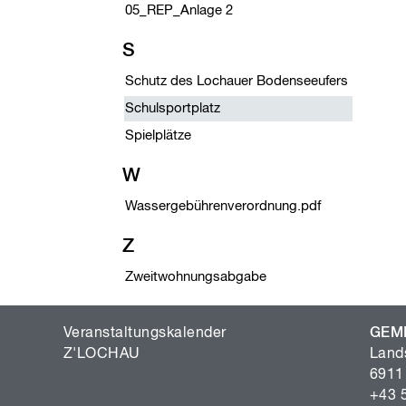
05_REP_Anlage 2
S
Schutz des Lochauer Bodenseeufers
Schulsportplatz
Spielplätze
W
Wassergebührenverordnung.pdf
Z
Zweitwohnungsabgabe
Veranstaltungskalender
GEM
Z'LOCHAU
Land
6911
+43 