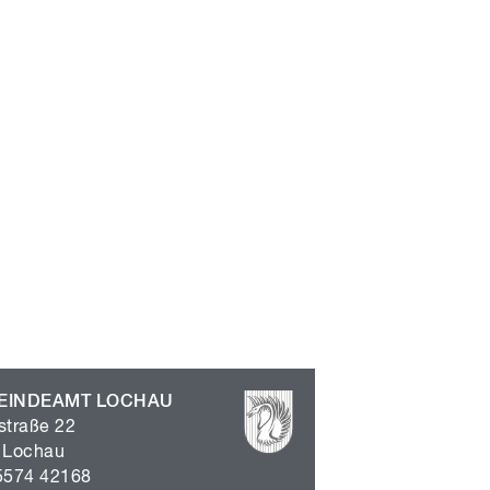
EINDEAMT LOCHAU
straße 22
 Lochau
5574 42168