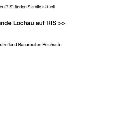
u
c
RIS) finden Sie alle aktuell
h
b
e
inde Lochau auf RIS
g
r
i
f
treffend Bauarbeiten Reichsstr.
f
e