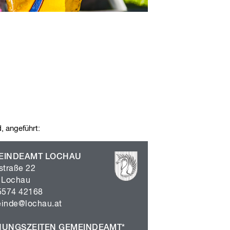
, angeführt:
EINDEAMT LOCHAU
straße 22
 Lochau
5574 42168
inde@lochau.at
NUNGSZEITEN GEMEINDEAMT*