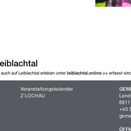
eiblachtal
 auch auf Leiblachtal erleben unter
leiblachtal.online
erfasst sind
Veranstaltungskalender
GEM
Z'LOCHAU
Land
6911
+43 
geme
ÖFF