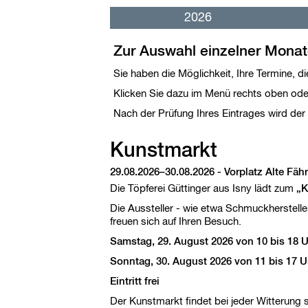
a
v
2026
i
g
Zur Auswahl einzelner Monate
a
t
Sie haben die Möglichkeit, Ihre Termine, di
i
o
Klicken Sie dazu im Menü rechts oben oder
n
ü
Nach der Prüfung Ihres Eintrages wird der 
b
e
Kunstmarkt
r
s
29.08.2026–30.08.2026
-
Vorplatz Alte Fäh
p
r
Die Töpferei Güttinger aus Isny lädt zum
„K
i
Die Aussteller - wie etwa Schmuckhersteller
n
freuen sich auf Ihren Besuch.
g
e
Samstag, 29. August 2026 von 10 bis 18 
n
Sonntag, 30. August 2026 von 11 bis 17 U
Eintritt frei
Der Kunstmarkt findet bei jeder Witterung s