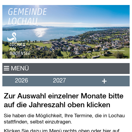
N
MENÜ
a
v
+
2026
2027
i
g
a
Zur Auswahl einzelner Monate bitte
t
i
auf die Jahreszahl oben klicken
o
n
Sie haben die Möglichkeit, Ihre Termine, die in Lochau
ü
stattfinden, selbst einzutragen.
b
e
Klicken Sie dazu im Menü rechts oben oder hier auf