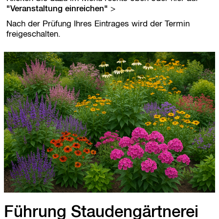
r
"Veranstaltung einreichen"
s
p
Nach der Prüfung Ihres Eintrages wird der Termin
r
freigeschalten.
i
n
g
e
n
Führung Staudengärtnerei