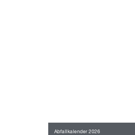
ENERGIEBERATUNG
ENERGIEBERICHT
ESSEN AUF RÄDERN
FAMILIENPASS
FERIENBETREUUNG
FERIENPROGRAMM
FEUERBRAND - PFLANZENKRANKH
FINANZIELLE HILFE
FLÄCHENWIDMUNGSPLAN
FUNDAMT
FÖRDERUNGEN
GRUNDBUCH UND GRUNDBUCHA
GRUNDVERKEHR
HAFENMEISTER
Abfallkalender 2026