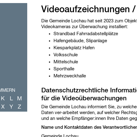
Videoaufzeichnungen /
Die Gemeinde Lochau hat seit 2023 zum Objekt
Videokameras zur Überwachung installiert:
Strandbad Fahrradabstellplätze
Hafengebäude, Slipanlage
Kiesparkplatz Hafen
Volksschule
Mittelschule
Sporthalle
Mehrzweckhalle
Datenschutzrechtliche Informa
UMMERN
für die Videoüberwachungen
K
L
M
X
Y
Z
Die Gemeinde Lochau informiert Sie, zu welc
Daten ver-arbeitet werden, auf welcher Rechts
und an welche Empfänger:innen Ihre Daten gege
Name und Kontaktdaten des Verantwortliche
Gemeinde Lochau