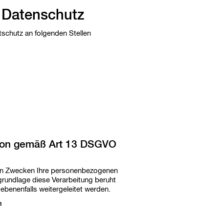
u
c
 Datenschutz
h
b
schutz an folgenden Stellen
e
g
r
i
f
f
e
tion gemäß Art 13 DSGVO
hen Zwecken Ihre personenbezogenen
grundlage diese Verarbeitung beruht
benenfalls weitergeleitet werden.
n