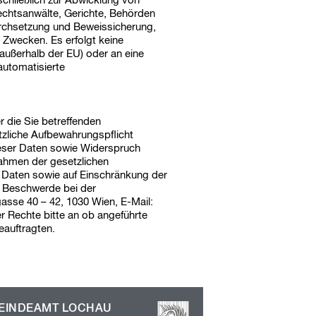
chließlich zur Abwicklung von
echtsanwälte, Gerichte, Behörden
rchsetzung und Beweissicherung,
n Zwecken. Es erfolgt keine
außerhalb der EU) oder an eine
automatisierte
r die Sie betreffenden
zliche Aufbewahrungspflicht
eser Daten sowie Widerspruch
Rahmen der gesetzlichen
 Daten sowie auf Einschränkung der
f Beschwerde bei der
asse 40 – 42, 1030 Wien, E-Mail:
r Rechte bitte an ob angeführte
eauftragten.
EINDEAMT LOCHAU