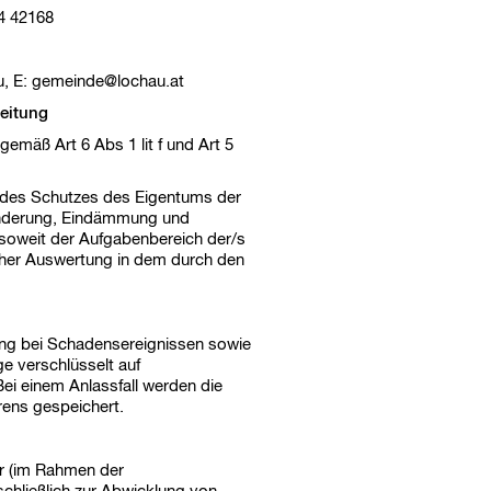
74 42168
, E:
gemeinde@lochau.at
eitung
emäß Art 6 Abs 1 lit f und Art 5
des Schutzes des Eigentums der
nderung, Eindämmung und
s soweit der Aufgabenbereich der/s
licher Auswertung in dem durch den
ung bei Schadensereignissen sowie
ge verschlüsselt auf
Bei einem Anlassfall werden die
rens gespeichert.
er (im Rahmen der