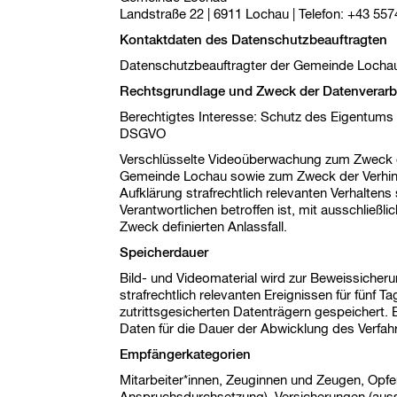
Landstraße 22 | 6911 Lochau | Telefon: +43 55
Kontaktdaten des Datenschutzbeauftragten
TZ /
Datenschutzbeauftragter der Gemeinde Lochau
Rechtsgrundlage und Zweck der Datenverarb
Berechtigtes Interesse: Schutz des Eigentums g
DSGVO
Verschlüsselte Videoüberwachung zum Zweck 
Gemeinde Lochau sowie zum Zweck der Verhi
NUNG
Aufklärung strafrechtlich relevanten Verhalten
Verantwortlichen betroffen ist, mit ausschließ
Zweck definierten Anlassfall.
SCHE
Speicherdauer
Bild- und Videomaterial wird zur Beweissicher
UALE
strafrechtlich relevanten Ereignissen für fünf Ta
zutrittsgesicherten Datenträgern gespeichert. 
Daten für die Dauer der Abwicklung des Verfah
AUM"
Empfängerkategorien
Mitarbeiter*innen, Zeuginnen und Zeugen, Opf