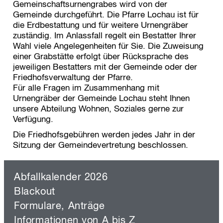
Gemeinschaftsurnengrabes wird von der
r
Gemeinde durchgeführt. Die Pfarre Lochau ist für
s
p
die Erdbestattung und für weitere Urnengräber
r
zuständig. Im Anlassfall regelt ein Bestatter Ihrer
i
Wahl viele Angelegenheiten für Sie. Die Zuweisung
n
einer Grabstätte erfolgt über Rücksprache des
g
jeweiligen Bestatters mit der Gemeinde oder der
e
Friedhofsverwaltung der Pfarre.
n
Für alle Fragen im Zusammenhang mit
Urnengräber der Gemeinde Lochau steht Ihnen
unsere Abteilung Wohnen, Soziales gerne zur
Verfügung.
Die Friedhofsgebühren werden jedes Jahr in der
Sitzung der Gemeindevertretung beschlossen.
Abfallkalender 2026
Blackout
Formulare, Anträge
Informationen von A bis Z