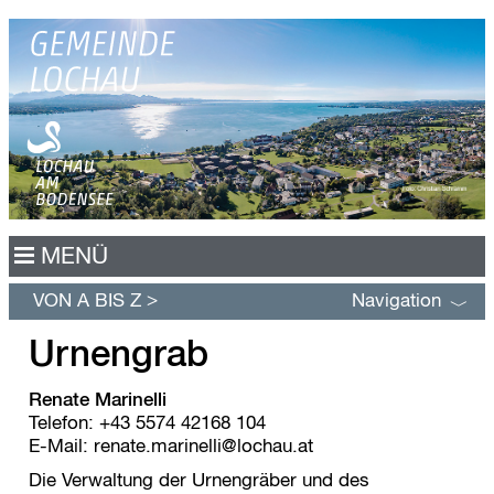
N
MENÜ
a
v
VON A BIS Z
Navigation
﹀
i
g
Urnengrab
a
t
i
Renate Marinelli
o
Telefon:
+43 5574 42168 104
n
E-Mail:
renate.marinelli@lochau.at
ü
b
Die Verwaltung der Urnengräber und des
e