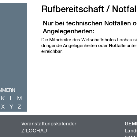
Rufbereitschaft / Notfal
Nur bei technischen Notfällen 
Angelegenheiten:
Die Mitarbeiter des Wirtschaftshofes Lochau si
dringende Angelegenheiten oder
Notfälle
unte
erreichbar.
UMMERN
K
L
M
X
Y
Z
Veranstaltungskalender
GEM
Z'LOCHAU
Land