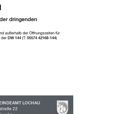
u
c
l
h
b
e
oder dringenden
g
r
i
nd außerhalb der Öffnungszeiten für
f
r der
DW 144
(T:
05574 42168-144
)
f
e
EINDEAMT LOCHAU
straße 22