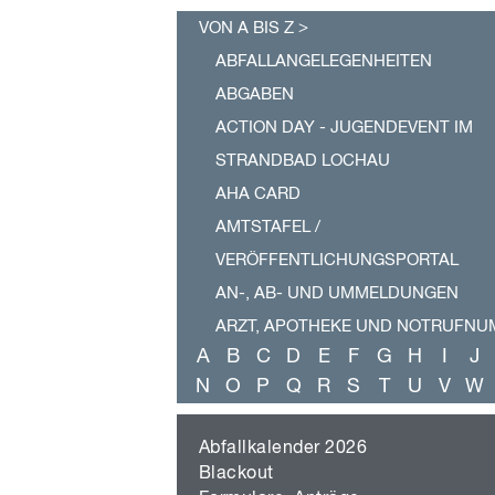
a
v
VON A BIS Z
i
g
ABFALLANGELEGENHEITEN
a
ABGABEN
t
i
ACTION DAY - JUGENDEVENT IM
o
n
STRANDBAD LOCHAU
ü
AHA CARD
b
e
AMTSTAFEL /
r
s
VERÖFFENTLICHUNGSPORTAL
p
AN-, AB- UND UMMELDUNGEN
r
i
ARZT, APOTHEKE UND NOTRUFN
n
A
B
C
D
E
F
G
H
I
J
g
BABYSITTERDIENST
e
N
O
P
Q
R
S
T
U
V
W
BABYTREFF LOCHAU
n
BAUANZEIGE UND BAUANTRAG
Abfallkalender 2026
BAUFERTIGSTELLUNG
Blackout
BAUHERRENMAPPE