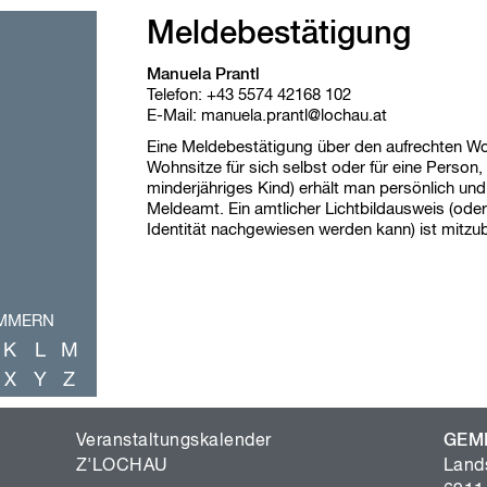
Meldebestätigung
Manuela Prantl
Telefon:
+43 5574 42168 102
E-Mail:
manuela.prantl@lochau.at
Eine Meldebestätigung über den aufrechten W
Wohnsitze für sich selbst oder für eine Person, 
minderjähriges Kind) erhält man persönlich un
Meldeamt. Ein amtlicher Lichtbildausweis (ode
Identität nachgewiesen werden kann) ist mitzub
UMMERN
K
L
M
X
Y
Z
Veranstaltungskalender
GEM
Z'LOCHAU
Land