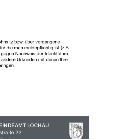
u
c
h
b
e
g
r
i
ohnsitz bzw. über vergangene
f
für die man meldepflichtig ist (z.B.
f
d gegen Nachweis der Identität im
e
r andere Urkunden mit denen Ihre
ringen.
EINDEAMT LOCHAU
straße 22