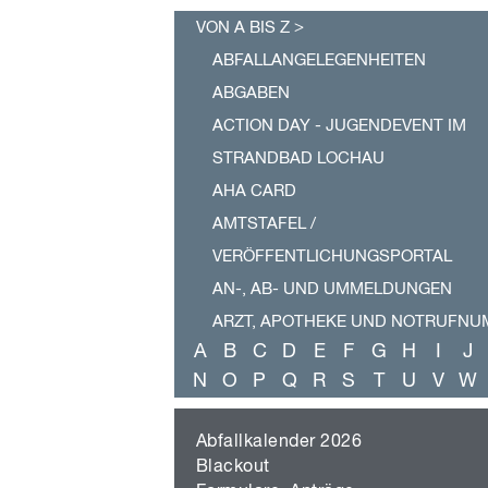
a
v
VON A BIS Z
i
g
ABFALLANGELEGENHEITEN
a
ABGABEN
t
i
ACTION DAY - JUGENDEVENT IM
o
n
STRANDBAD LOCHAU
ü
AHA CARD
b
e
AMTSTAFEL /
r
s
VERÖFFENTLICHUNGSPORTAL
p
AN-, AB- UND UMMELDUNGEN
r
i
ARZT, APOTHEKE UND NOTRUFN
n
A
B
C
D
E
F
G
H
I
J
g
BABYSITTERDIENST
e
N
O
P
Q
R
S
T
U
V
W
BABYTREFF LOCHAU
n
BAUANZEIGE UND BAUANTRAG
Abfallkalender 2026
BAUFERTIGSTELLUNG
Blackout
BAUHERRENMAPPE