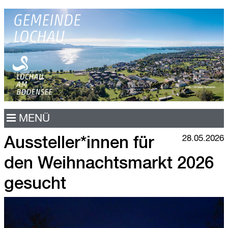
N
MENÜ
a
v
28.05.2026
Aussteller*innen für
i
g
den Weihnachtsmarkt 2026
a
t
gesucht
i
o
n
ü
b
e