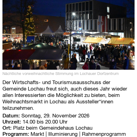
r
s
p
r
i
n
g
e
n
Nächtliche vorweihnachtliche Stimmung im Lochauer Dorfzentrum
Der Wirtschafts- und Tourismusausschuss der
Gemeinde Lochau freut sich, auch dieses Jahr wieder
allen Interessierten die Möglichkeit zu bieten, beim
Weihnachtsmarkt in Lochau als Aussteller*innen
teilzunehmen.
Datum:
Sonntag, 29. November 2026
Uhrzeit:
14.00 bis 20.00 Uhr
Ort:
Platz beim Gemeindehaus Lochau
Programm:
Markt | Illuminierung | Rahmenprogramm